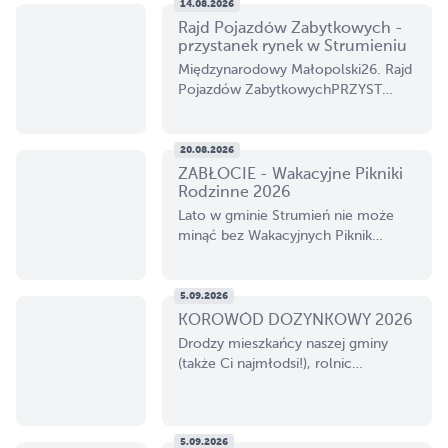
14.08.2026
Rajd Pojazdów Zabytkowych -
NASZA GMINA
przystanek rynek w Strumieniu
Międzynarodowy Małopolski26. Rajd
Pojazdów ZabytkowychPRZYST…
SKLEPIK
20.08.2026
SPONSORZY I PRZYJACIELE
ZABŁOCIE - Wakacyjne Pikniki
Rodzinne 2026
Lato w gminie Strumień nie może
minąć bez Wakacyjnych Piknik…
NASZE PROJEKTY
5.09.2026
DO POBRANIA
KOROWÓD DOŻYNKOWY 2026
Drodzy mieszkańcy naszej gminy
(także Ci najmłodsi!), rolnic…
KONTAKT
5.09.2026