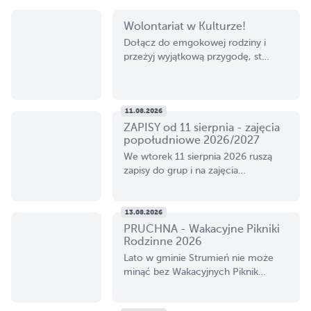
Wolontariat w Kulturze!
Dołącz do emgokowej rodziny i
WYDARZYŁO SIĘ
przeżyj wyjątkową przygodę, st…
KALENDARIUM
11.08.2026
ZAPISY od 11 sierpnia - zajęcia
GRUPY
popołudniowe 2026/2027
We wtorek 11 sierpnia 2026 ruszą
zapisy do grup i na zajęcia…
ŚWIETLICE
13.08.2026
PRUCHNA - Wakacyjne Pikniki
GALERIA SFART
Rodzinne 2026
Lato w gminie Strumień nie może
minąć bez Wakacyjnych Piknik…
DZIEDZICTWO I TWÓRCY